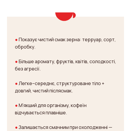
●
Показує чистий смак зерна: терруар, сорт,
обробку.
●
Більше аромату, фруктів, квітів, солодкості,
без агресії.
●
Легке–середнє, структуроване тіло +
довгий, чистий післясмак.
●
М’якший для організму, кофеїн
відчувається плавніше.
●
Залишається смачним при охолодженні —