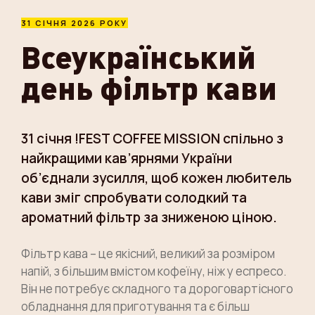
31 CІЧНЯ 2026 РОКУ
Всеукраїнський
день фільтр кави
31 січня !FEST COFFEE MISSION спільно з
найкращими кав’ярнями України
об’єднали зусилля, щоб кожен любитель
кави зміг спробувати солодкий та
ароматний фільтр за зниженою ціною.
Фільтр кава – це якісний, великий за розміром
напій, з більшим вмістом кофеїну, ніж у еспресо.
Він не потребує складного та дороговартісного
обладнання для приготування та є більш